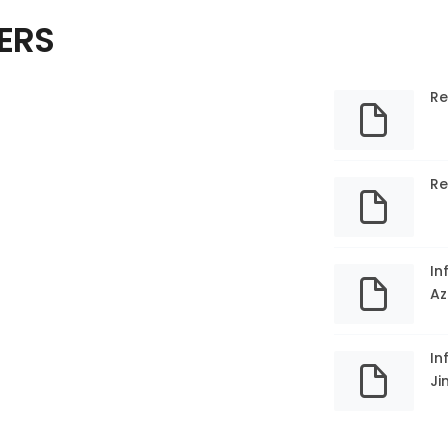
ERS
Re
Re
In
Az
In
Ji